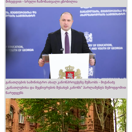
მიხედვით - სრული ჩამონათვალი ცნობილია
განათლების სამინისტრო ახალ კანონპროექტზე მუშაობს - მიქანაძე
„განათლებისა და მეცნიერების შესახებ კანონს“ პარლამენტს შემოდგომით
წარუდგენს