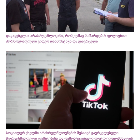
დაკავებულია არასრულწლოვანი, რომელმაც მოზარდების ფოტოებით
პორნოგრაფიული ვიდეო დაამონტაჟა და გაავრცელა
სოციალურ ქსელში არასრულწლოვნების შესახებ გავრცელებული
შეურაცხმყოფელი ტექსტებისა და დამონტაჟებული ფოტო-ვიდეომასალის