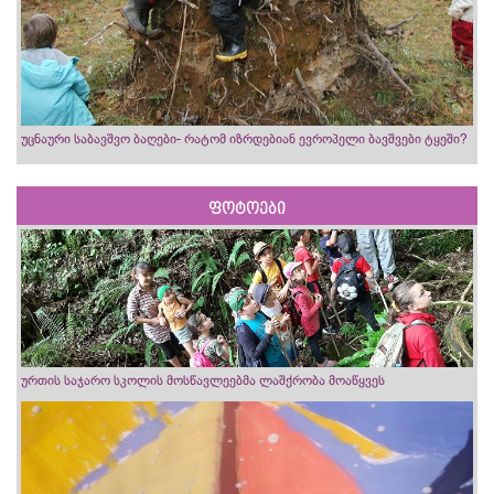
უცნაური საბავშვო ბაღები- რატომ იზრდებიან ევროპელი ბავშვები ტყეში?
ფოტოები
ურთის საჯარო სკოლის მოსწავლეებმა ლაშქრობა მოაწყვეს