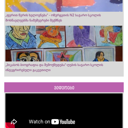
„ფერით წერის ხელოვნება“ - ოზურგეთის N2 საჯარო სკოლის
მოსწავლეებმა ნამუშევრები შექმნეს
„პიკასოს ბიოგრაფია და შემოქმედება“-ღების საჯარო სკოლის
ინტეგრირებული გაკვეთილი
ვიდეოები