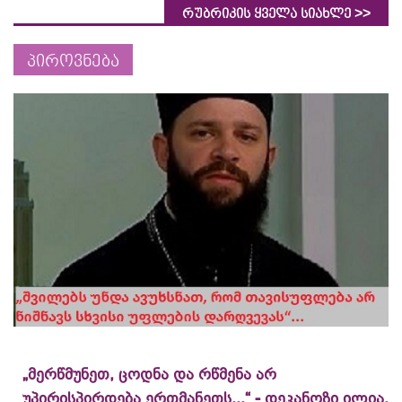
>>
რუბრიკის ყველა სიახლე
პიროვნება
„მერწმუნეთ, ცოდნა და რწმენა არ
უპირისპირდება ერთმანეთს...“ - დეკანოზი ილია,