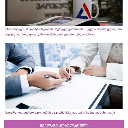
ინფორმაცია მაგისტრანტობის მსურველებისთვის - ყველა მნიშვნელოვანი
დეტალი, რომელიც გამოცდების დაწყებამდე უნდა ნახოთ
საჯარო და კერძო სკოლების საკითხს სპეციალური საბჭო განიხილავს
ყველაზე პოპულარული