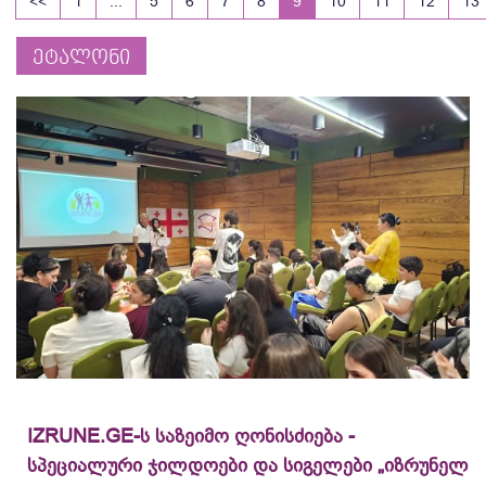
<<
1
...
5
6
7
8
9
10
11
12
13
ეტალონი
IZRUNE.GE-ს საზეიმო ღონისძიება -
სპეციალური ჯილდოები და სიგელები „იზრუნელ