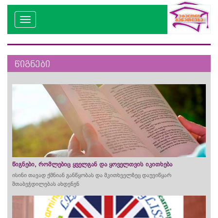
წიგნები
წიგნები, რომლებიც ყველგან და ყოველთვის იკითხება
ისინი თავად ქმნიან განწყობას და მკითხველზეც დაუვიწყარ
შთაბეჭდილებას ახდენენ