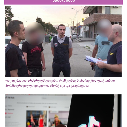
სიახლეები
დაკავებულია არასრულწლოვანი, რომელმაც მოზარდების ფოტოებით
პორნოგრაფიული ვიდეო დაამონტაჟა და გაავრცელა