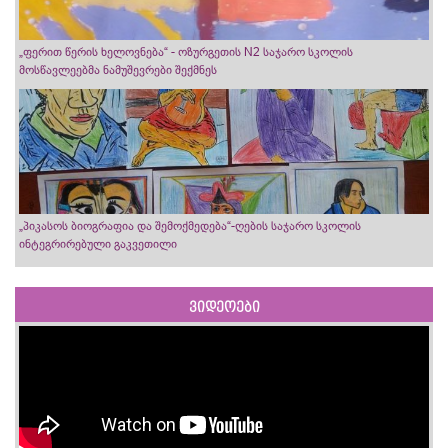
„ფერით წერის ხელოვნება“ - ოზურგეთის N2 საჯარო სკოლის
მოსწავლეებმა ნამუშევრები შექმნეს
„პიკასოს ბიოგრაფია და შემოქმედება“-ღების საჯარო სკოლის
ინტეგრირებული გაკვეთილი
ვიდეოები