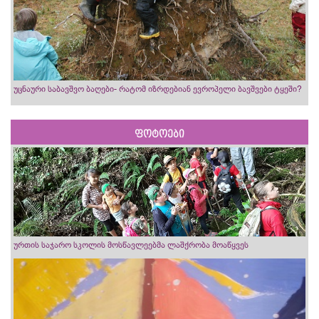
უცნაური საბავშვო ბაღები- რატომ იზრდებიან ევროპელი ბავშვები ტყეში?
ფოტოები
ურთის საჯარო სკოლის მოსწავლეებმა ლაშქრობა მოაწყვეს