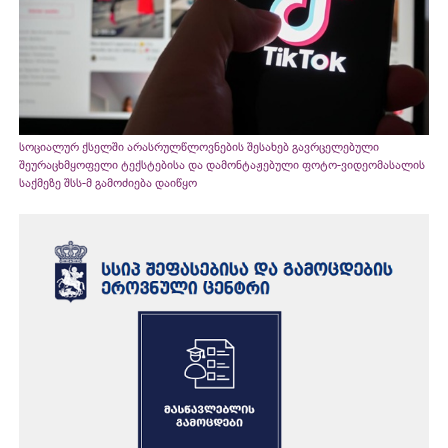
სოციალურ ქსელში არასრულწლოვნების შესახებ გავრცელებული
შეურაცხმყოფელი ტექსტებისა და დამონტაჟებული ფოტო-ვიდეომასალის
საქმეზე შსს-მ გამოძიება დაიწყო