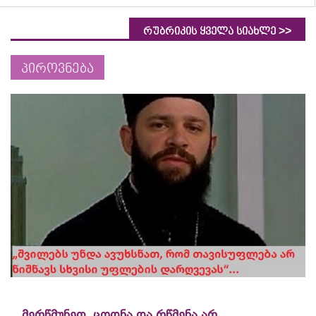
>>
რუბრიკის ყველა სიახლე
პიროვნება
„მერწმუნეთ, ცოდნა და რწმენა არ