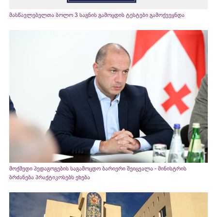
მასწავლებელთა ბოლო 3 საგნის გამოცდის ტესტები გამოქვეყნდა
მოქმედი პედაგოგების საგამოცდო ბარიერი შეიცვალა - მინისტრის
ბრძანება პრაქტიკოსებს ეხება