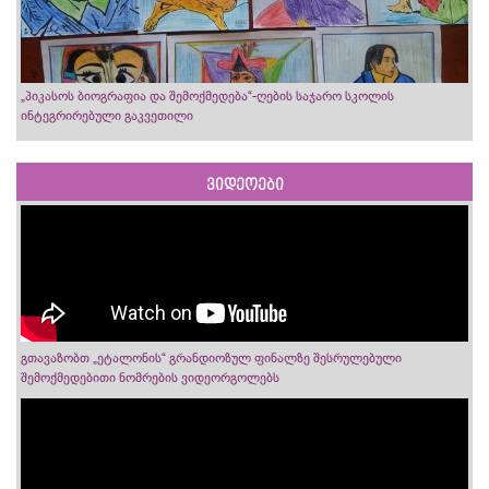
„პიკასოს ბიოგრაფია და შემოქმედება“-ღების საჯარო სკოლის
ინტეგრირებული გაკვეთილი
ვიდეოები
გთავაზობთ „ეტალონის“ გრანდიოზულ ფინალზე შესრულებული
შემოქმედებითი ნომრების ვიდეორგოლებს