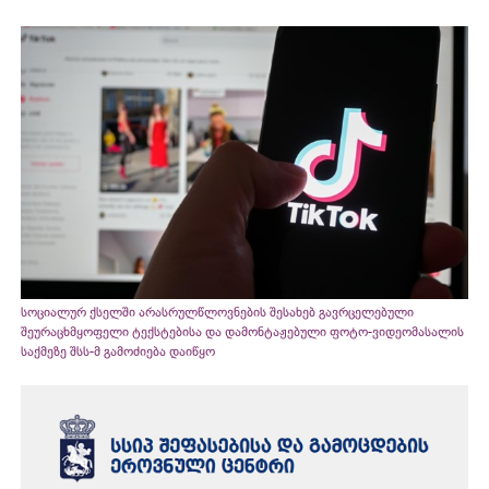
სოციალურ ქსელში არასრულწლოვნების შესახებ გავრცელებული
შეურაცხმყოფელი ტექსტებისა და დამონტაჟებული ფოტო-ვიდეომასალის
საქმეზე შსს-მ გამოძიება დაიწყო