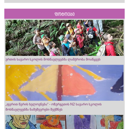
ფოტოები
ურთის საჯარო სკოლის მოსწავლეებმა ლაშქრობა მოაწყვეს
„ფერით წერის ხელოვნება“ - ოზურგეთის N2 საჯარო სკოლის
მოსწავლეებმა ნამუშევრები შექმნეს