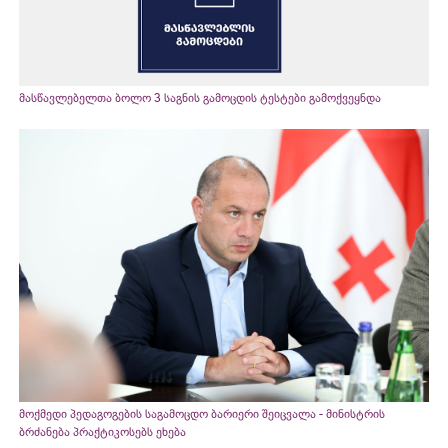
მასწავლებელთა ბოლო 3 საგნის გამოცდის ტესტები გამოქვეყნდა
მოქმედი პედაგოგების საგამოცდო ბარიერი შეიცვალა - მინისტრის
ბრძანება პრაქტიკოსებს ეხება