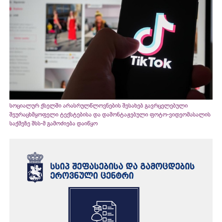
სოციალურ ქსელში არასრულწლოვნების შესახებ გავრცელებული
შეურაცხმყოფელი ტექსტებისა და დამონტაჟებული ფოტო-ვიდეომასალის
საქმეზე შსს-მ გამოძიება დაიწყო