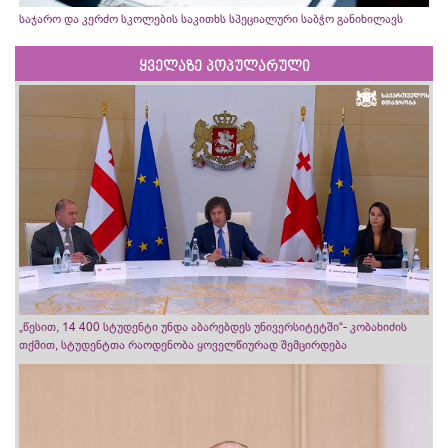
საჯარო და კერძო სკოლების საკითხს სპეციალური საბჭო განიხილავს
ყველაზე პოპულარული
„წესით, 14 400 სტუდენტი უნდა აბარებდეს უნივერსიტეტში“- კობახიძის
თქმით, სტუდენტთა რაოდენობა ყოველწიურად შემცირდება