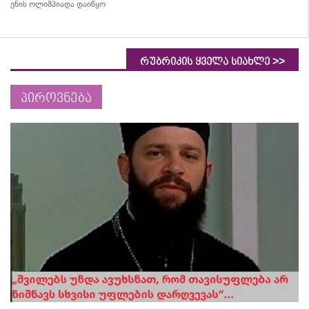
ენის ოლიმპიადა დაიწყო
>>
რუბრიკის ყველა სიახლე
პიროვნება