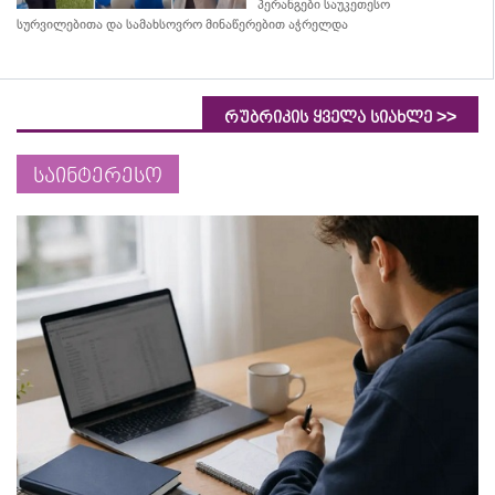
პერანგები საუკეთესო
სურვილებითა და სამახსოვრო
მინაწერებით
აჭრელდა
>>
რუბრიკის ყველა სიახლე
საინტერესო