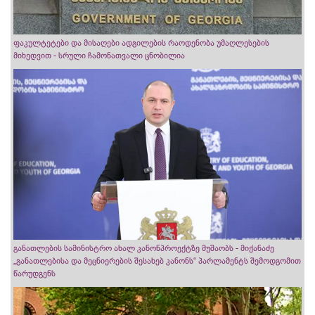
ფაკულტეტები და მისაღები ადგილების რაოდენობა უმაღლესების
მიხედვით - სრული ჩამონათვალი ცნობილია
განათლების სამინისტრო ახალ კანონპროექტზე მუშაობს - მიქანაძე
„განათლებისა და მეცნიერების შესახებ კანონს“ პარლამენტს შემოდგომით
წარუდგენს