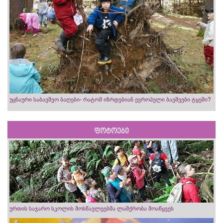
უცნაური საბავშვო ბაღები- რატომ იზრდებიან ევროპელი ბავშვები ტყეში?
ფოტოები
ურთის საჯარო სკოლის მოსწავლეებმა ლაშქრობა მოაწყვეს