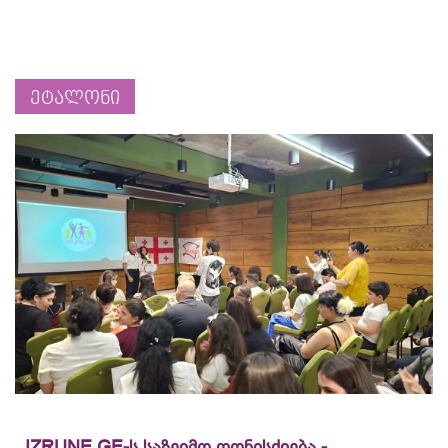
ეტალონი
IZRUNE.GE-ს საზეიმო ღონისძიება -