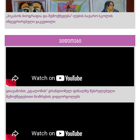
„პიკასოს ბიოგრაფია და შემოქმედება“-ღების საჯარო სკოლის
ინტეგრირებული გაკვეთილი
ვიდეოები
გთავაზობთ „ეტალონის“ გრანდიოზულ ფინალზე შესრულებული
შემოქმედებითი ნომრების ვიდეორგოლებს