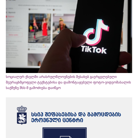
სოციალურ ქსელში არასრულწლოვნების შესახებ გავრცელებული
შეურაცხმყოფელი ტექსტებისა და დამონტაჟებული ფოტო-ვიდეომასალის
საქმეზე შსს-მ გამოძიება დაიწყო