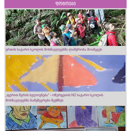
ფოტოები
ურთის საჯარო სკოლის მოსწავლეებმა ლაშქრობა მოაწყვეს
„ფერით წერის ხელოვნება“ - ოზურგეთის N2 საჯარო სკოლის
მოსწავლეებმა ნამუშევრები შექმნეს