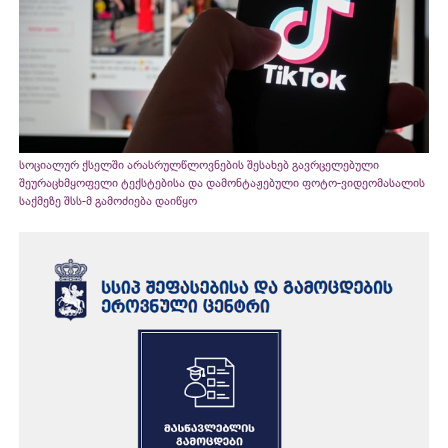
სოციალურ ქსელში არასრულწლოვნების შესახებ გავრცელებული
შეურაცხმყოფელი ტექსტებისა და დამონტაჟებული ფოტო-ვიდეომასალის
საქმეზე შსს-მ გამოძიება დაიწყო