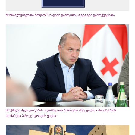
მასწავლებელთა ბოლო 3 საგნის გამოცდის ტესტები გამოქვეყნდა
მოქმედი პედაგოგების საგამოცდო ბარიერი შეიცვალა - მინისტრის
ბრძანება პრაქტიკოსებს ეხება