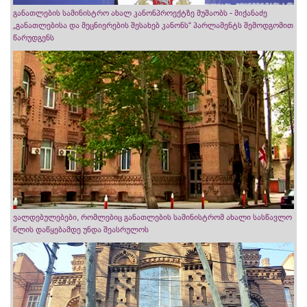
განათლების სამინისტრო ახალ კანონპროექტზე მუშაობს - მიქანაძე
„განათლებისა და მეცნიერების შესახებ კანონს“ პარლამენტს შემოდგომით
წარუდგენს
ვალდებულებები, რომლებიც განათლების სამინისტრომ ახალი სასწავლო
წლის დაწყებამდე უნდა შეასრულოს