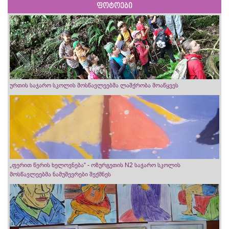
ფოტოები
ურთის საჯარო სკოლის მოსწავლეებმა ლაშქრობა მოაწყვეს
„ფერით წერის ხელოვნება“ - ოზურგეთის N2 საჯარო სკოლის
მოსწავლეებმა ნამუშევრები შექმნეს