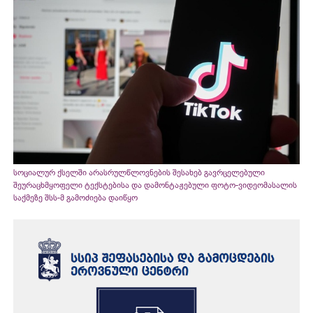
სოციალურ ქსელში არასრულწლოვნების შესახებ გავრცელებული
შეურაცხმყოფელი ტექსტებისა და დამონტაჟებული ფოტო-ვიდეომასალის
საქმეზე შსს-მ გამოძიება დაიწყო