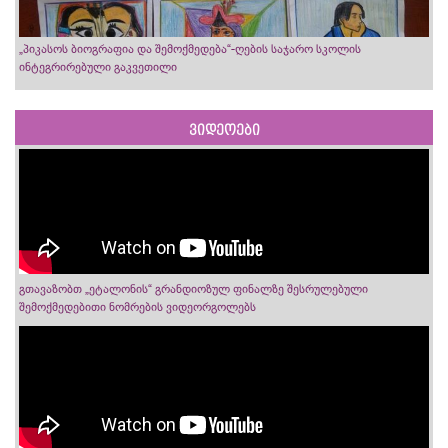
„პიკასოს ბიოგრაფია და შემოქმედება“-ღების საჯარო სკოლის
ინტეგრირებული გაკვეთილი
ვიდეოები
გთავაზობთ „ეტალონის“ გრანდიოზულ ფინალზე შესრულებული
შემოქმედებითი ნომრების ვიდეორგოლებს