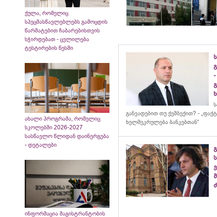
ქულა, რომელიც
სპეცმასწავლებლებს გამოცდის
წარმატებით ჩაბარებისთვის
სჭირდებათ - ცვლილება
ტესტირების წესში
გ
-
ხ
განვადებით თუ ქეშბექით? - „ფა
ახალი პროგრამა, რომელიც
ხელშეკრულება ბანკებთან“
სკოლებში 2026-2027
სასწავლო წლიდან დაინერგება
- დეტალები
ინფორმაცია მაგისტრანტობის