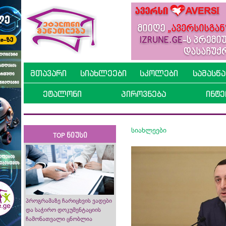
მთავარი
სიახლეები
სკოლები
სამასწ
ეტალონი
პიროვნება
ინტე
სიახლეები
TOP ნიუსი
პროგრამაზე ჩარიცხვის ვადები
და საჭირო დოკუმენტაციის
ჩამონათვალი ცნობლია