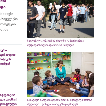
ოჩა
სცა
ისძიება -
 სიგელები
 პროექტის
ვილმა
საგრანტო კონკურსის ქულები გამოქვეყნდა -
შეფასების სქემა და სწორი პასუხები
ლური
 ფინალური
ემატიკის
აიწყო!
ინგლისური
ადა დაიწყო!
საბავშვო ბაღებში ცხენის დნმ-ის შემცველი ხორცი
აგაზაფხულო
შედიოდა - დასკვანა ბაღებს დაუმალეს