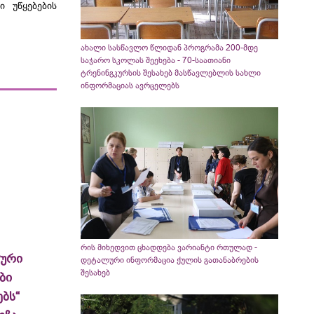
ი უწყებების
ახალი სასწავლო წლიდან პროგრამა 200-მდე
საჯარო სკოლას შეეხება - 70-საათიანი
ტრენინგკურსის შესახებ მასწავლებლის სახლი
ინფორმაციას ავრცელებს
რის მიხედვით ცხადდება ვარიანტი რთულად -
ლური
დეტალური ინფორმაცია ქულის გათანაბრების
შესახებ
ბი
ბს“