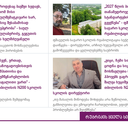
როდესაც ბავშვი ხედავს,
„2027 წლის 
რომ მისი
თანამედროვ
ულშემატკივარი ხარ,
სტანდარტები
სიც შესაბამისად
გვექნება“ - 
ეპყრობა“ - საულ
საჯარო სკო
სულაბერიძე, გეგუთის
რეაბილიტაცია
ის ხელმძღვანელი
ფშაველის საჯარო სკოლის რეაბილიტაცია სექ
დაიწყება - დირექტორი, არჩილ ხუტუაშვილი ა
ააკეთოს მოსწავლეებისა
გამოწვევებსა და ცვლილებებზე საუბრობს
ლი პირობების
ჩვენ, ერთად,
„ვიცი, ჩემი ს
საზოგადოებისთვის
ცოდნა და სი
მპათიისა და
მოსწავლეთა 
შემწყნარებლობის
ჰპოვებს გაგრ
აგალითი ვართ“ -
შალვა ხუციშ
თბილისის N200 სკოლის
თბილისის N2
სკოლის დირექტორი
რულების შემდგომაც
„თუ მასალის მიწოდება მოხდება არა ზეწოლით,
განხილვითა და ემოციური ჩართულობით, ვფიქ
პრობლემები არ შეიქმნება“
რუბრიკის ყველა ს