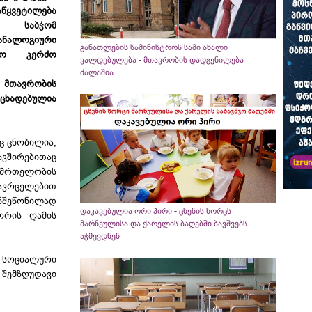
ყვეტილება
იო საბჭომ
 ანალოგიური
განათლების სამინისტროს სამი ახალი
ბჭო კერძო
ვალდებულება - მთავრობის დადგენილება
ძალაშია
 მთავრობის
ოცხადებულია
ც ცნობილია,
ავშირებითაც
ნმრთელობის
ავრცელებით
ანშეწონილად
დაკავებულია ორი პირი - ცხენის ხორცს
შორის ღამის
მარნეულისა და ქარელის ბაღებში ბავშვებს
აჭმევდნენ
ნ სოციალური
შემზღუდავი