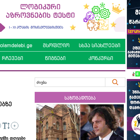
lamdelebi.ge
მსოფლიო
სხვა სიახლეები
რჩევები
წიგნები
კონკურსი
საზოგადოება
ებზე
+
უქმე დღეები