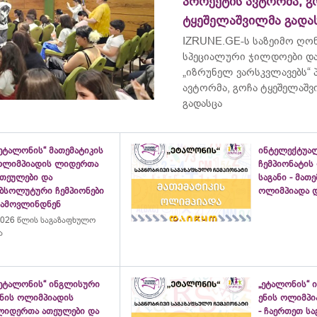
პროექტის ავტორმა, გ
ტყეშელაშვილმა გადა
IZRUNE.GE-ს საზეიმო ღონ
სპეციალური ჯილდოები და
„იზრუნელ ვარსკვლავებს“
ავტორმა, გოჩა ტყეშელაშ
გადასცა
ეტალონის“ მათემატიკის
ინტელექტუა
ოლიმპიადის ლიდერთა
ჩემპიონატის
ათეულები და
საგანი - მათ
აბსოლუტური ჩემპიონები
ოლიმპიადა დ
გამოვლინდნენ
026 წლის საგაზაფხულო
ა
„ეტალონის“ ინგლისური
„ეტალონის“ 
ენის ოლიმპიადის
ენის ოლიმპი
ლიდერთა ათეულები და
- ჩაერთეთ ს