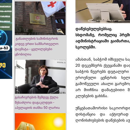
დაწესებულებებსაც.
სხდომაზე, რომელიც პრემ
განათლების სამინისტროს
ადმინისტრაციაში გაიმართა
კიდევ ერთი სამმართველო
სკოლებში.
დაემატა - ცვლილებები
ცნობილია
ამასთან, საბჭომ იმსჯელა
20 დეკემბერს ქვეყანაში დ
საბჭოს წევრებს დეტალური
ეროვნული ცენტრის ხელმ
გამოწვეული ახალი გარემოე
არ მიიჩნია დამატებითი შ
კლუბების გახსნა.
გასაჩივრების შემდეგ ქულა
შესაძლოა დაგაკლდეთ -
აპელაციის თანხა 50 ლარია
უწყებათაშორისი საკოორდი
დისტანცია და აქტიურად
ღონისძიებების დაწესების 