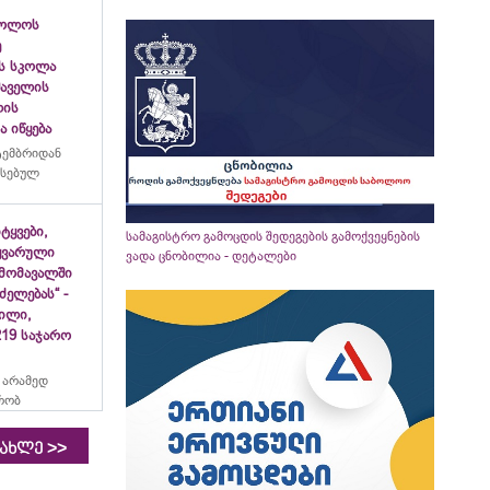
ბოლოს
ე
ს სკოლა
ფშაველის
ლის
 იწყება
ტემბრიდან
რსებულ
იტყვები,
სამაგისტრო გამოცდის შედეგების გამოქვეყნების
ყვარული
ვადა ცნობილია - დეტალები
მომავალში
ძელებას“ -
ვილი,
19 საჯარო
 არამედ
რობ
>>
იახლე