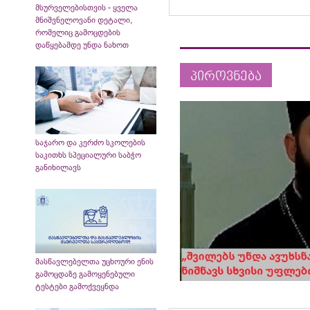
მსურველებისთვის - ყველა
მნიშვნელოვანი დეტალი,
რომელიც გამოცდების
დაწყებამდე უნდა ნახოთ
პიროვნება
საჯარო და კერძო სკოლების
საკითხს სპეციალური საბჭო
განიხილავს
მასწავლებელთა უცხოური ენის
გამოცდაზე გამოყენებული
ტესტები გამოქვეყნდა