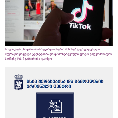
სოციალურ ქსელში არასრულწლოვნების შესახებ გავრცელებული
შეურაცხმყოფელი ტექსტებისა და დამონტაჟებული ფოტო-ვიდეომასალის
საქმეზე შსს-მ გამოძიება დაიწყო