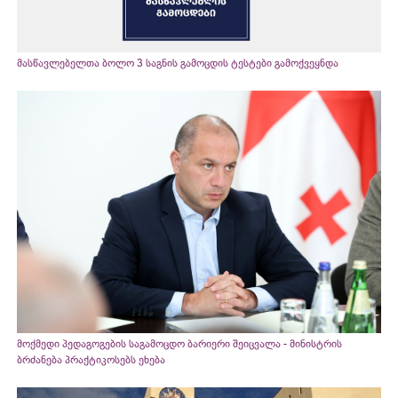
მასწავლებელთა ბოლო 3 საგნის გამოცდის ტესტები გამოქვეყნდა
მოქმედი პედაგოგების საგამოცდო ბარიერი შეიცვალა - მინისტრის
ბრძანება პრაქტიკოსებს ეხება