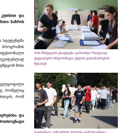
ს კუთხით და
მითი ბაზრის
ს სტუდენტმა
ო პროგრამის
ოფესიონალი
რის მიხედვით ცხადდება ვარიანტი რთულად -
დეტალური ინფორმაცია ქულის გათანაბრების
ოუკიდებლად
შესახებ
ემდგომ მისი
უნველყოფილი
ად, რომელიც
ისთვის, რომ
იერებისა და
 მოთხოვნადი
საგრანტო კონკურსის ქულები გამოქვეყნდა -