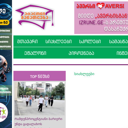
მთავარი
სიახლეები
სკოლები
სამასწ
ეტალონი
პიროვნება
ინტე
სიახლეები
TOP ნიუსი
რამდენპროცენტიანი ბარიერი
უნდა გადალახოს