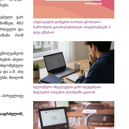
სება.
ნებული ვარ
აპელაციების დაწყების თარიღი ცნობილია -
ნიშნეთ, KIU
ნაშრომების გასაჩივრებისთვის აბიტურიენტებს 3
ქართველი და
დღე ექნებათ
იმაში რომ
ვმოღვაწეობ
სების ასეთი
ონდომებული
და ა.შ. ასე
ებმა მიიღონ
ხელოვნური ინტელექტის გამო სტუდენტთა
შეფასების სისტემას ესპანეთში ცვლიან
ა პირველივე
ააგრძელონ,