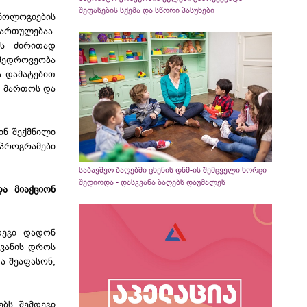
შეფასების სქემა და სწორი პასუხები
ნოლოგიების
ართულებაა:
ოს ძირითად
ამედროვეობა
ა დამატებით
ი მართოს და
ინ შექმნილი
პროგრამები
საბავშვო ბაღებში ცხენის დნმ-ის შემცველი ხორცი
შედიოდა - დასკვანა ბაღებს დაუმალეს
ა მიაქციონ
დეგი დადონ
ევანის დროს
ა შეაფასონ,
ებს შემდეგი