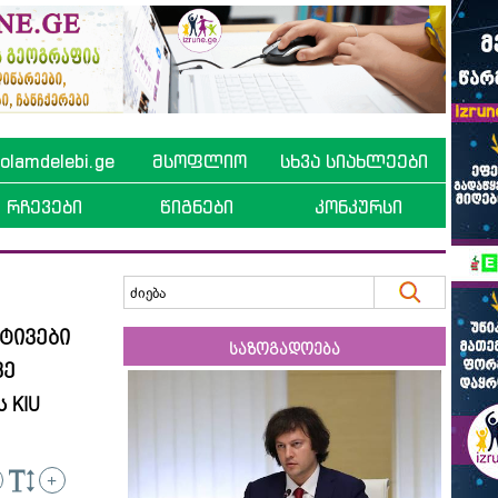
lamdelebi.ge
მსოფლიო
სხვა სიახლეები
რჩევები
წიგნები
კონკურსი
ტივები
საზოგადოება
ვე
 KIU
+