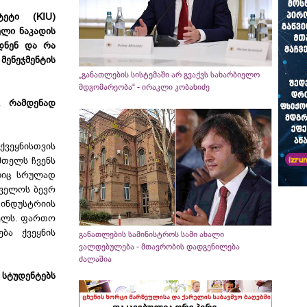
ტეტი (KIU)
ელი ნაკადის
დნენ და რა
მენეჯმენტის
„განათლების სისტემაში არ გვაქვს სახარბიელო
მდგომარეობა“ - ირაკლი კობახიძე
. რამდენად
ვეყნისთვის
მთელს ჩვენს
ლიც სრულად
თველოს ბევრ
 ინდუსტრიის
ხელს. ფართო
ბა ქვეყნის
განათლების სამინისტროს სამი ახალი
ვალდებულება - მთავრობის დადგენილება
ძალაშია
სტუდენტებს