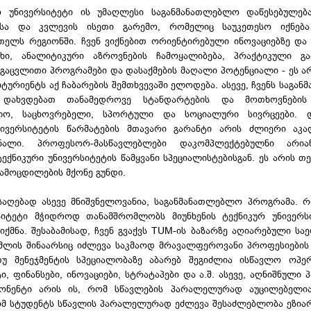
ო უნივერსიტეტი ის უმაღლესი საგანმანათლებლო დაწესებულებ
ბისა და კვლევის ისეთი გარემო, რომელიც საუკეთესო იქნებ
ელს რეგიონში. ჩვენ ვიქნებით ორიენტირებული ინოვაციებზე და 
ხი, ანალიტიკური აზროვნების ჩამოყალიბება, პრაქტიკული გა
 გაცვლითი პროგრამები და დასაქმების მაღალი პოტენციალი - ეს არ
ტურიენტს აქ ჩაბარების შემთხვევაში ელოდება. ასევე, ჩვენს საგა
 დახვდებათ თანამედროვე სტანდარტების და მოთხოვნების 
ვლო, საცხოვრებელი, სპორტული და სოციალური სივრცეები. 
ნივერსიტეტის წარმატების მთავარი გარანტი არის ძლიერი აკა
ონალი. პროფესორ-მასწავლებლები დაკომპლექტებულნი არი
ტექნიკური უნივერსიტეტის წამყვანი სპეციალისტებისგან. ეს არის 
გამოცდილების მქონე გუნდი.
ისაღებად ასევე მნიშვნელოვანია, საგანმანათლებლო პროგრამა. 
რსიტეტი მჭიდროდ თანამშრომლობს მიუნხენის ტექნიკურ უნივერ
ეიქმნა. შესაბამისად, ჩვენ გვაქვს TUM-ის ბაზარზე აღიარებული ს
ომლის შინაარსიც იძლევა საკმაოდ მრავალფეროვანი პროფესიები
უ მენეჯმენტის სპეციალობაზე აბარებ შეგიძლია ისწავლო ოპერ
ტი, ფინანსები, ინოვაციები, სტრატაპები და ა.შ. ასევე, აღნიშნული
პონენტი არის ის, რომ სწავლების პარალელურად აუცილებელია
 რომ სტუდენტს სწავლის პარალელურად ეძლევა შესაძლებლობა ეზი