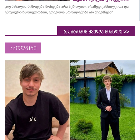
„თუ მასალის მიწოდება მოხდება არა ზეწოლით, არამედ განხილვითა და
ემოციური ჩართულობით, ვფიქრობ პრობლემები არ შეიქმნება“
>>
რუბრიკის ყველა სიახლე
სკოლები