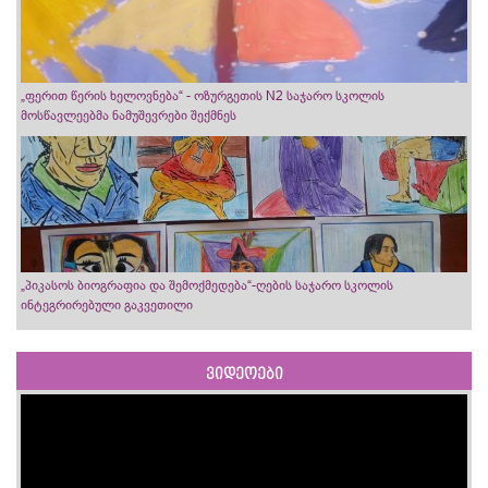
„ფერით წერის ხელოვნება“ - ოზურგეთის N2 საჯარო სკოლის
მოსწავლეებმა ნამუშევრები შექმნეს
„პიკასოს ბიოგრაფია და შემოქმედება“-ღების საჯარო სკოლის
ინტეგრირებული გაკვეთილი
ვიდეოები