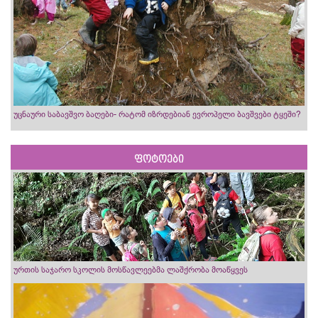
უცნაური საბავშვო ბაღები- რატომ იზრდებიან ევროპელი ბავშვები ტყეში?
ფოტოები
ურთის საჯარო სკოლის მოსწავლეებმა ლაშქრობა მოაწყვეს