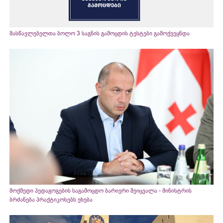
მასწავლებელთა ბოლო 3 საგნის გამოცდის ტესტები გამოქვეყნდა
მოქმედი პედაგოგების საგამოცდო ბარიერი შეიცვალა - მინისტრის
ბრძანება პრაქტიკოსებს ეხება