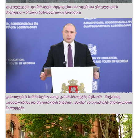
ფაკულტეტები და მისაღები ადგილების რაოდენობა უმაღლესების
მიხედვით - სრული ჩამონათვალი ცნობილია
განათლების სამინისტრო ახალ კანონპროექტზე მუშაობს - მიქანაძე
„განათლებისა და მეცნიერების შესახებ კანონს“ პარლამენტს შემოდგომით
წარუდგენს