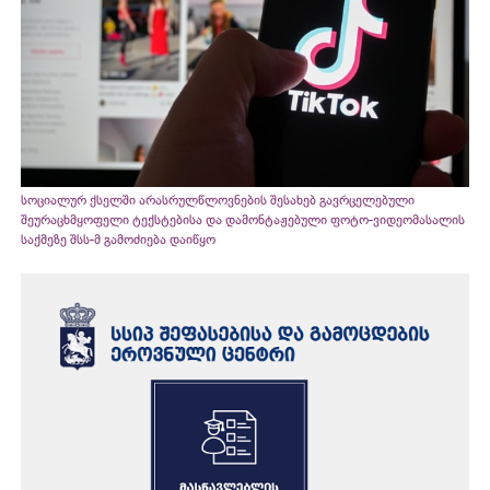
სოციალურ ქსელში არასრულწლოვნების შესახებ გავრცელებული
შეურაცხმყოფელი ტექსტებისა და დამონტაჟებული ფოტო-ვიდეომასალის
საქმეზე შსს-მ გამოძიება დაიწყო