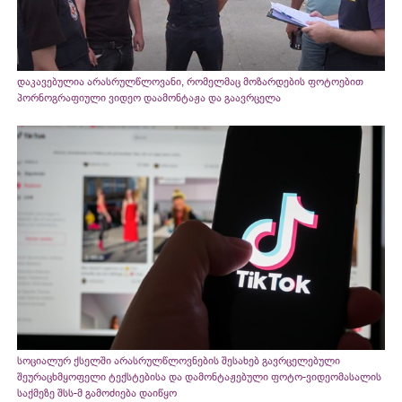
დაკავებულია არასრულწლოვანი, რომელმაც მოზარდების ფოტოებით
პორნოგრაფიული ვიდეო დაამონტაჟა და გაავრცელა
სოციალურ ქსელში არასრულწლოვნების შესახებ გავრცელებული
შეურაცხმყოფელი ტექსტებისა და დამონტაჟებული ფოტო-ვიდეომასალის
საქმეზე შსს-მ გამოძიება დაიწყო