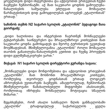
ყოველთვის დიდი ინტერესითა და აქტივობით ერთვებიან ჩვენი
ბავშვები ჩემპიონატში. აქ მათ საკუთარი ცოდნის გამოვლენა-
წახალისების საშუალება ეძლევათ და მომავალი
წარმატებისთვის დიდ გამოცდილებას აგროვებენ „ეტალონთან“
ერთად.“
საჩინოს თემის N2 საჯარო სკოლის
„
ეტალონის
“
პედაგოგი
მაია
გიორგაძე
:
„დიდი ხალისითა და ინტერესით ჩაერთნენ მოსწავლეები
ტესტირებაში. საინტერესო და მრავალმხრივი კითხვებით მათ
საკუთარი ცოდნა გამოსცადეს და მეორე ტურისთვის უკეთესად
მოემზადებიან. მნიშვნელოვანია „ეტალონის“ როლი მომავალი
თაობის განათლება-წახალისების კუთხით და ჩვენც პროექტის
დიდი გულშემატკივრები ვართ.“
მიქავას N1 საჯარო სკოლის დირექტორი გურანდა საჯაია
:
„მოსწავლეები დიდი მონდომებითა და აქტივობით ერთვებიან
„ეტალონში“. მათ მოსწონთ მრავალმხრივი კითხვები,
რომლებიც თეორიულ ცოდნასთან ერთად ლოგიკურ
აზროვნებას უვითარებს ბავშვებს. ამავდროულად, ჩემპიონატს
მნიშვნელოვანი წამახალისებელი მიდგომები ახასიათებს,
რომლითაც იზრდება მოსწავლეთა მოტივაცია სწავლის
მიმართ.“
შეგახსენებთ, რომ ახალი სასწავლო წლის განმავლობაში
„ეტალონი“ ტრადიციულად საქართველოს ყველა