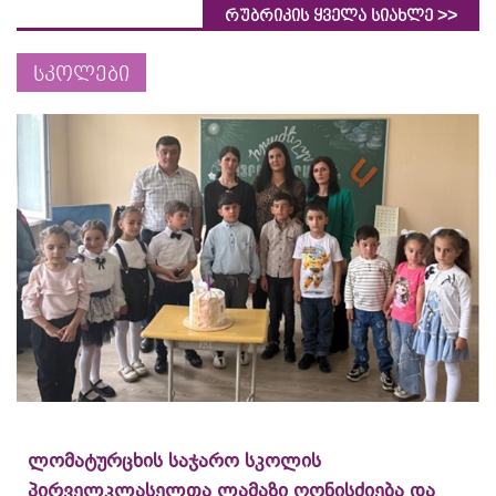
>>
რუბრიკის ყველა სიახლე
სკოლები
ლომატურცხის საჯარო სკოლის
პირველკლასელთა ლამაზი ღონისძიება და