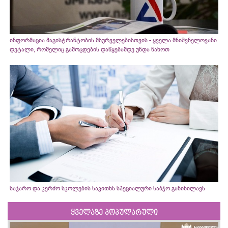
ინფორმაცია მაგისტრანტობის მსურველებისთვის - ყველა მნიშვნელოვანი
დეტალი, რომელიც გამოცდების დაწყებამდე უნდა ნახოთ
საჯარო და კერძო სკოლების საკითხს სპეციალური საბჭო განიხილავს
ყველაზე პოპულარული