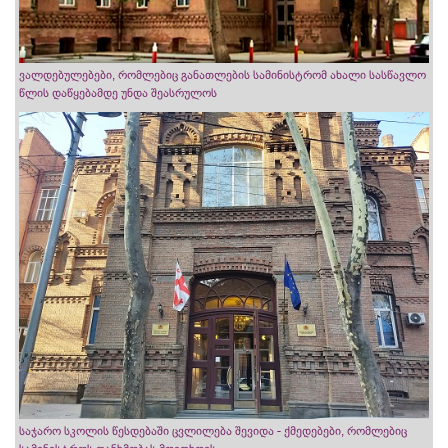
ვალდებულებები, რომლებიც განათლების სამინისტრომ ახალი სასწავლო
წლის დაწყებამდე უნდა შეასრულოს
საჯარო სკოლის წესდებაში ცვლილება შევიდა - ქმედებები, რომლებიც