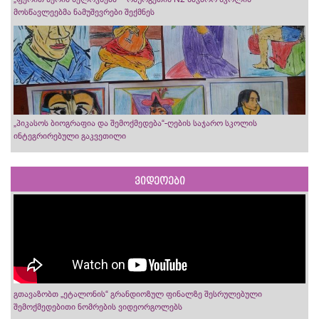
მოსწავლეებმა ნამუშევრები შექმნეს
„პიკასოს ბიოგრაფია და შემოქმედება“-ღების საჯარო სკოლის
ინტეგრირებული გაკვეთილი
ვიდეოები
გთავაზობთ „ეტალონის“ გრანდიოზულ ფინალზე შესრულებული
შემოქმედებითი ნომრების ვიდეორგოლებს