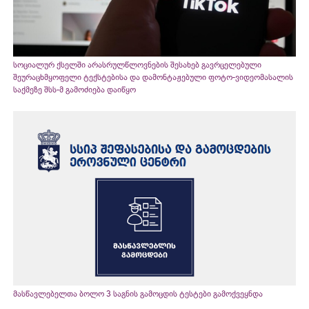
სოციალურ ქსელში არასრულწლოვნების შესახებ გავრცელებული
შეურაცხმყოფელი ტექსტებისა და დამონტაჟებული ფოტო-ვიდეომასალის
საქმეზე შსს-მ გამოძიება დაიწყო
მასწავლებელთა ბოლო 3 საგნის გამოცდის ტესტები გამოქვეყნდა