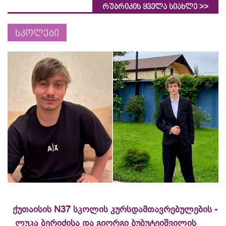
>>
რუბრიკის ყველა სიახლე
სკოლები
ქუთაისის N37 სკოლის კურსდამთავრებულების -
ლუკა ბერიძისა და გიორგი ბუბუტეიშვილის