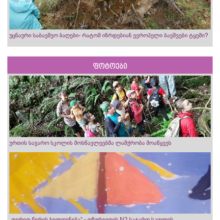
უცნაური საბავშვო ბაღები- რატომ იზრდებიან ევროპელი ბავშვები ტყეში?
ფოტოები
ურთის საჯარო სკოლის მოსწავლეებმა ლაშქრობა მოაწყვეს
„ფერით წერის ხელოვნება“ - ოზურგეთის N2 საჯარო სკოლის