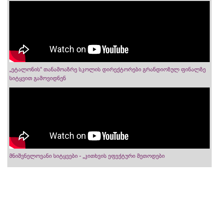
„ეტალონის“ თანამოაზრე სკოლის დირექტორები გრანდიოზულ ფინალზე
სიტყვით გამოვიდნენ
მნიშვნელოვანი სიტყვები - „კითხვის ეფექტური მეთოდები