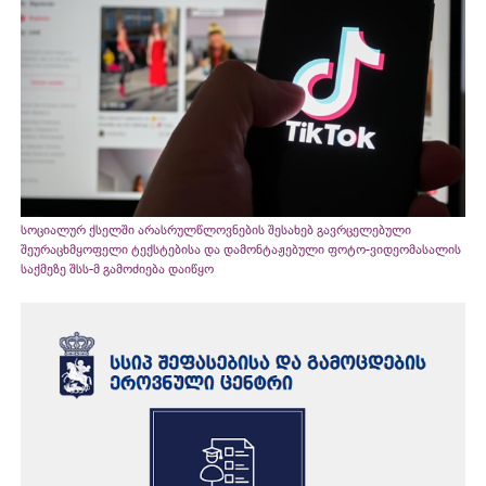
სოციალურ ქსელში არასრულწლოვნების შესახებ გავრცელებული
შეურაცხმყოფელი ტექსტებისა და დამონტაჟებული ფოტო-ვიდეომასალის
საქმეზე შსს-მ გამოძიება დაიწყო