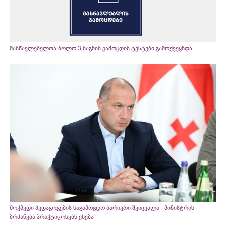
მასწავლებელთა ბოლო 3 საგნის გამოცდის ტესტები გამოქვეყნდა
მოქმედი პედაგოგების საგამოცდო ბარიერი შეიცვალა - მინისტრის
ბრძანება პრაქტიკოსებს ეხება