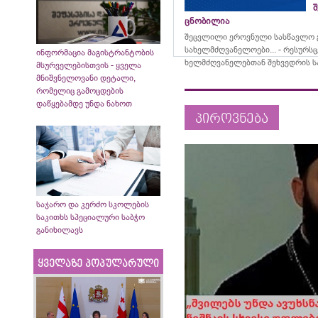
შ
ცნობილია
შეცვლილი ეროვნული სასწავლო გ
სახელმძღვანელოები... - რესურს
ინფორმაცია მაგისტრანტობის
ხელმძღვანელებთან შეხვედრის ს
მსურველებისთვის - ყველა
მნიშვნელოვანი დეტალი,
რომელიც გამოცდების
დაწყებამდე უნდა ნახოთ
პიროვნება
საჯარო და კერძო სკოლების
საკითხს სპეციალური საბჭო
განიხილავს
ყველაზე პოპულარული