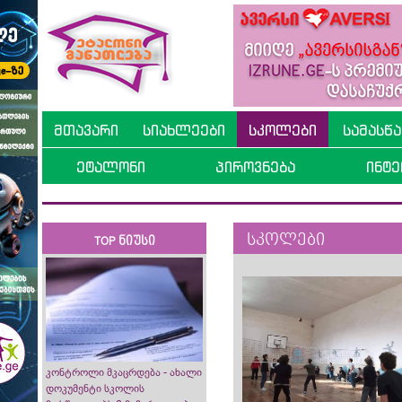
მთავარი
სიახლეები
სკოლები
სამასწ
ეტალონი
პიროვნება
ინტე
სკოლები
TOP ნიუსი
კონტროლი მკაცრდება - ახალი
დოკუმენტი სკოლის