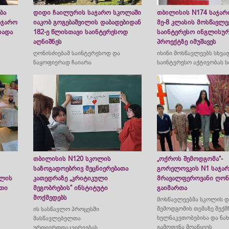
ბა
დიდი ჩაილურის საჯარო სკოლაში
თბილისის N174 საჯა
საჯარო
იაკობ გოგებაშვილის დაბადებიდან
მე-8 კლასის მოსწავლე
იადა
182-ე წლისთავი საინტერესოდ
საინტერესო ინგლისურ
აღნიშნეს
პროექტზე იმუშავეს
ღონისძიებამ საინტერესოდ და
ისინი მოსწავლეებს სხვა
ნაყოფიერად ჩაიარა
საინტერესო აქტივობას ს
თბილისის N120 სკოლის
„ოქროს შემოდგომა“-
საზოგადოებრივ მეცნიერებათა
გორელოვკის N1 საჯა
ოლის
კათედრაზე „კრიტიკული
მრავალფეროვანი ღონ
ათი
მეგობრების” ინსტიტუტი
გაიმართა
მოქმედებს
მოსწავლეებმა სკოლის დ
შემოდგომის თემაზე შექ
ის სასწავლო პროცესში
ხელნაკეთობებისა და ნახ
მასწავლებელთა
გამოფენა მოაწყვეს
ურთიერთდაკვირვებას