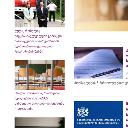
ქულა, რომელიც
სპეცმასწავლებლებს გამოცდის
წარმატებით ჩაბარებისთვის
სჭირდებათ - ცვლილება
ტესტირების წესში
კ
ა
მოსწავლეებს 6 მიმართულებით ე
ახალი პროგრამა, რომელიც
სკოლებში 2026-2027
სასწავლო წლიდან დაინერგება
- დეტალები
ს
ს