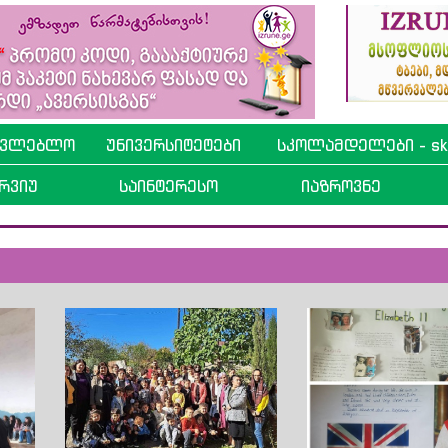
ავლებლო
უნივერსიტეტები
სკოლამდელები - sko
რვიუ
საინტერესო
იაზროვნე