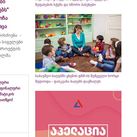
ბი
შეფასების სქემა და სწორი პასუხები
ბს“
ოჩა
სცა
ისძიება -
 სიგელები
 პროექტის
ვილმა
საბავშვო ბაღებში ცხენის დნმ-ის შემცველი ხორცი
შედიოდა - დასკვანა ბაღებს დაუმალეს
ლური
 ფინალური
ემატიკის
აიწყო!