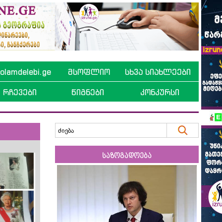
lamdelebi.ge
მსოფლიო
სხვა სიახლეები
რჩევები
წიგნები
კონკურსი
საზოგადოება