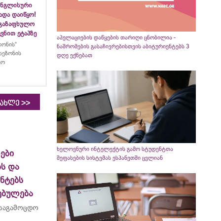
ინგლისური
ადა დაიწყო!
აგაზაფხულო
ვნით ეტაპზე
აპელაციების დაწყების თარიღი ცნობილია -
ლონის“
ნაშრომების გასაჩივრებისთვის აბიტურიენტებს 3
სეზონის
დღე ექნებათ
ყო
>>
იახლე
ხელოვნური ინტელექტის გამო სტუდენტთა
ები
შეფასების სისტემას ესპანეთში ცვლიან
ს და
ნტებს
ებულება
 საგამოცდო