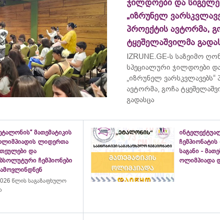
ჯილდოები და სიგელე
„იზრუნელ ვარსკვლავე
პროექტის ავტორმა, გ
ტყეშელაშვილმა გადა
IZRUNE.GE-ს საზეიმო ღონ
სპეციალური ჯილდოები და
„იზრუნელ ვარსკვლავებს“
ავტორმა, გოჩა ტყეშელაშ
გადასცა
ეტალონის“ მათემატიკის
ინტელექტუა
ოლიმპიადის ლიდერთა
ჩემპიონატის
ათეულები და
საგანი - მათ
აბსოლუტური ჩემპიონები
ოლიმპიადა დ
გამოვლინდნენ
026 წლის საგაზაფხულო
ა