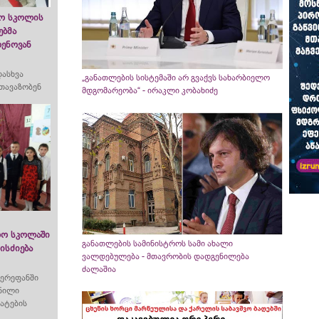
რო სკოლის
ებმა
ენოვან
დასხვა
„განათლების სისტემაში არ გვაქვს სახარბიელო
თავაზობენ
მდგომარეობა“ - ირაკლი კობახიძე
რო სკოლაში
განათლების სამინისტროს სამი ახალი
ისძიება
ვალდებულება - მთავრობის დადგენილება
ძალაშია
ერეფანში
მნილი
ატების