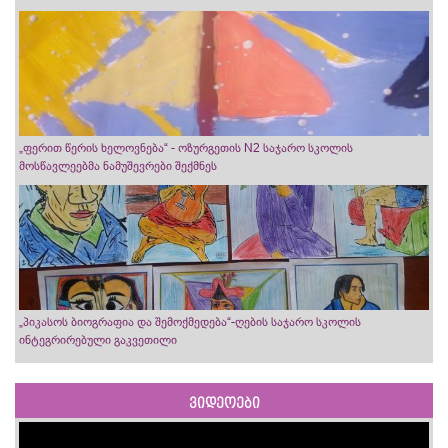
„ფერით წერის ხელოვნება“ - ოზურგეთის N2 საჯარო სკოლის
მოსწავლეებმა ნამუშევრები შექმნეს
„პიკასოს ბიოგრაფია და შემოქმედება“-ღების საჯარო სკოლის
ინტეგრირებული გაკვეთილი
ვიდეოები