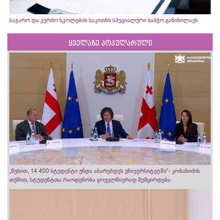
საჯარო და კერძო სკოლების საკითხს სპეციალური საბჭო განიხილავს
ყველაზე პოპულარული
„წესით, 14 400 სტუდენტი უნდა აბარებდეს უნივერსიტეტში“- კობახიძის
თქმით, სტუდენტთა რაოდენობა ყოველწიურად შემცირდება