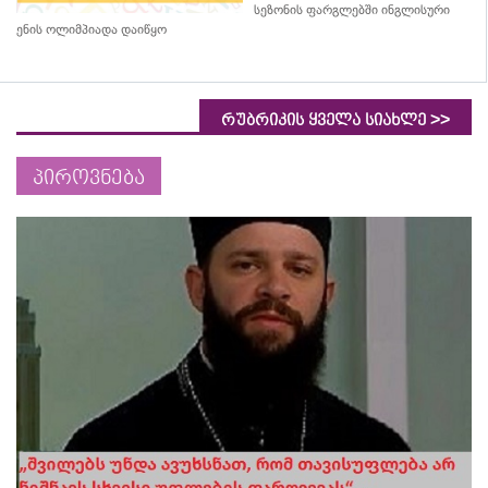
სეზონის ფარგლებში ინგლისური
ენის ოლიმპიადა დაიწყო
>>
რუბრიკის ყველა სიახლე
პიროვნება