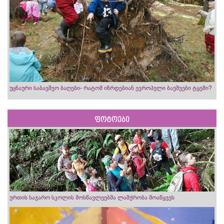
უცნაური საბავშვო ბაღები- რატომ იზრდებიან ევროპელი ბავშვები ტყეში?
ფოტოები
ურთის საჯარო სკოლის მოსწავლეებმა ლაშქრობა მოაწყვეს