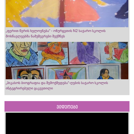
„ფერით წერის ხელოვნება“ - ოზურგეთის N2 საჯარო სკოლის
მოსწავლეებმა ნამუშევრები შექმნეს
„პიკასოს ბიოგრაფია და შემოქმედება“-ღების საჯარო სკოლის
ინტეგრირებული გაკვეთილი
ვიდეოები