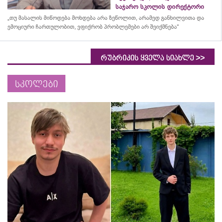
საჯარო სკოლის დირექტორი
„თუ მასალის მიწოდება მოხდება არა ზეწოლით, არამედ განხილვითა და
ემოციური ჩართულობით, ვფიქრობ პრობლემები არ შეიქმნება“
>>
რუბრიკის ყველა სიახლე
სკოლები