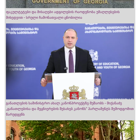
ფაკულტეტები და მისაღები ადგილების რაოდენობა უმაღლესების
მიხედვით - სრული ჩამონათვალი ცნობილია
განათლების სამინისტრო ახალ კანონპროექტზე მუშაობს - მიქანაძე
„განათლებისა და მეცნიერების შესახებ კანონს“ პარლამენტს შემოდგომით
წარუდგენს