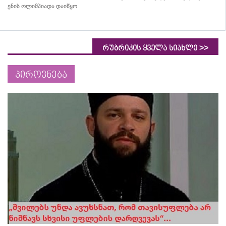
ენის ოლიმპიადა დაიწყო
>>
რუბრიკის ყველა სიახლე
პიროვნება