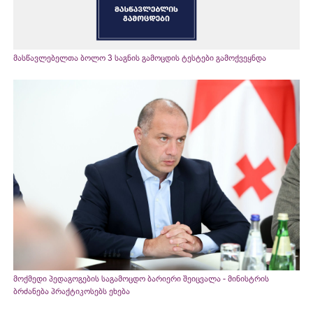
მასწავლებელთა ბოლო 3 საგნის გამოცდის ტესტები გამოქვეყნდა
მოქმედი პედაგოგების საგამოცდო ბარიერი შეიცვალა - მინისტრის
ბრძანება პრაქტიკოსებს ეხება