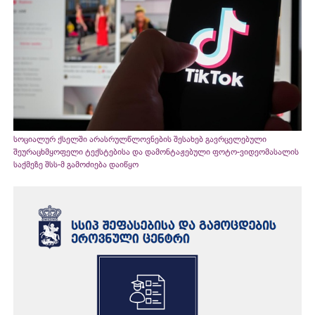
სოციალურ ქსელში არასრულწლოვნების შესახებ გავრცელებული
შეურაცხმყოფელი ტექსტებისა და დამონტაჟებული ფოტო-ვიდეომასალის
საქმეზე შსს-მ გამოძიება დაიწყო