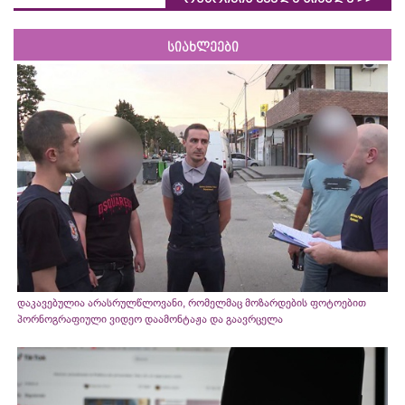
სიახლეები
დაკავებულია არასრულწლოვანი, რომელმაც მოზარდების ფოტოებით
პორნოგრაფიული ვიდეო დაამონტაჟა და გაავრცელა