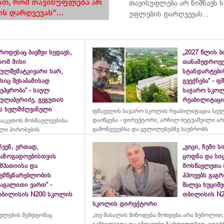
თავისუფლება არ ნიშნავს ს
უფლების დარღვევას...
როდესაც ბავშვი ხედავს,
„2027 წლის 
რომ მისი
თანამედროვ
ულშემატკივარი ხარ,
სტანდარტები
სიც შესაბამისად
გვექნება“ - 
ეპყრობა“ - საულ
საჯარო სკო
სულაბერიძე, გეგუთის
რეაბილიტაცია
ის ხელმძღვანელი
ფშაველის საჯარო სკოლის რეაბილიტაცია სექ
დაიწყება - დირექტორი, არჩილ ხუტუაშვილი ა
ააკეთოს მოსწავლეებისა
გამოწვევებსა და ცვლილებებზე საუბრობს
ლი პირობების
ჩვენ, ერთად,
„ვიცი, ჩემი ს
საზოგადოებისთვის
ცოდნა და სი
მპათიისა და
მოსწავლეთა 
შემწყნარებლობის
ჰპოვებს გაგრ
აგალითი ვართ“ -
შალვა ხუციშ
თბილისის N200 სკოლის
თბილისის N2
სკოლის დირექტორი
რულების შემდგომაც
„თუ მასალის მიწოდება მოხდება არა ზეწოლით,