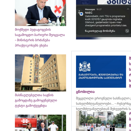
მოქმედი პედაგოგების
საგამოცდო ბარიერი შეიცვალა
- მინისტრის ბრძანება
პრაქტიკოსებს ეხება
ს
ს
შ
ცნობილია
მასწავლებელთა საგნის
შეცვლილი ეროვნული სასწავლო გ
გამოცდაზე გამოყენებული
სახელმძღვანელოები... - რესურს
ტესტი გამოქვეყნდა
ხელმძღვანელებთან შეხვედრის ს