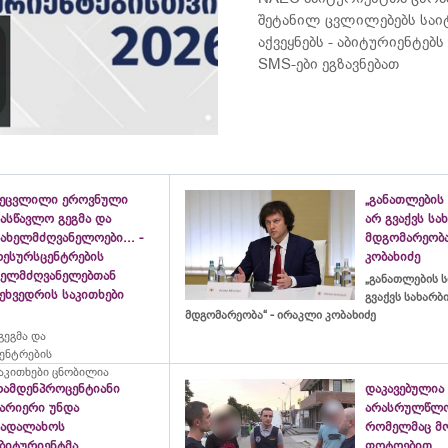
შეტანილ ცვლილებებს საი
აქვეყნებს - აბიტურიენტე
SMS-ები ეგზავნებათ
შეცვლილი ეროვნული
„განათლების 
ასწავლო გეგმა და
არ გვაქვს ს
ახელმძღვანელოები... -
მდგომარეობა
რესურსცენტრების
კობახიძე
ხელმძღვანელებთან
„განათლების ს
ეხვედრის საკითხები
გვაქვს სახარ
მდგომარეობა“ - ირაკლი კობახიძე
ეგმა და
ცენტრების
აკითხები ცნობილია
რამდენპროცენტიანი
დაკავებულია
ბარიერი უნდა
არასრულწლო
გადალახოს
რომელმაც მ
აბიტურიენტმა
ფოტოებით