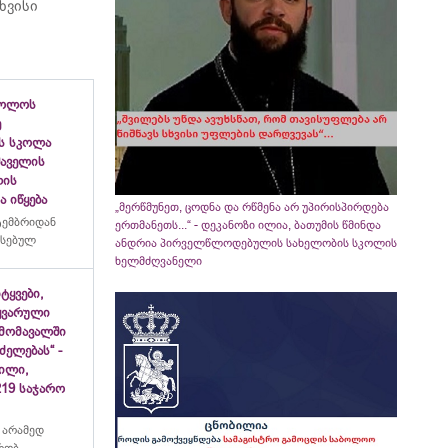
ხვისი
ბოლოს
ე
ს სკოლა
ფშაველის
ლის
 იწყება
„მერწმუნეთ, ცოდნა და რწმენა არ უპირისპირდება
ტემბრიდან
ერთმანეთს...“ - დეკანოზი ილია, ბათუმის წმინდა
რსებულ
ანდრია პირველწლოდებულის სახელობის სკოლის
ხელმძღვანელი
იტყვები,
ყვარული
მომავალში
ძელებას“ -
ვილი,
19 საჯარო
 არამედ