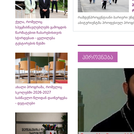
რამდენპროცენტიანი ბარიერი უნ
ქულა, რომელიც
აბიტურიენტმა პროფესიულ პროგრ
სპეცმასწავლებლებს გამოცდის
წარმატებით ჩაბარებისთვის
სჭირდებათ - ცვლილება
ტესტირების წესში
პიროვნება
ახალი პროგრამა, რომელიც
სკოლებში 2026-2027
სასწავლო წლიდან დაინერგება
- დეტალები