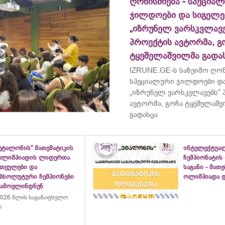
ღონისძიება - სპეცია
ჯილდოები და სიგელე
„იზრუნელ ვარსკვლავე
პროექტის ავტორმა, გ
ტყეშელაშვილმა გადა
IZRUNE.GE-ს საზეიმო ღონ
სპეციალური ჯილდოები და
„იზრუნელ ვარსკვლავებს“
ავტორმა, გოჩა ტყეშელაშ
გადასცა
ეტალონის“ მათემატიკის
ინტელექტუა
ოლიმპიადის ლიდერთა
ჩემპიონატის
ათეულები და
საგანი - მათ
აბსოლუტური ჩემპიონები
ოლიმპიადა დ
გამოვლინდნენ
026 წლის საგაზაფხულო
ა