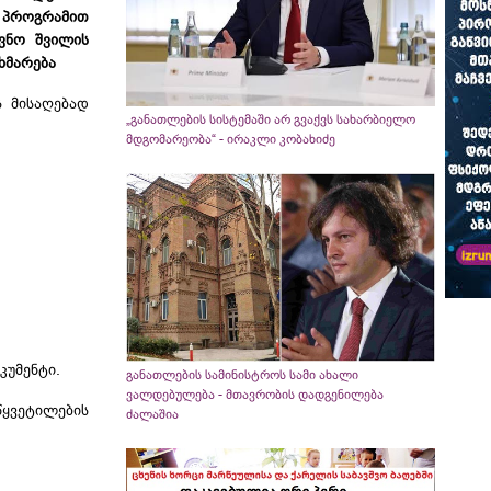
ს პროგრამით
ვნო შვილის
ხმარება
ს მისაღებად
„განათლების სისტემაში არ გვაქვს სახარბიელო
მდგომარეობა“ - ირაკლი კობახიძე
კუმენტი.
განათლების სამინისტროს სამი ახალი
ვალდებულება - მთავრობის დადგენილება
წყვეტილების
ძალაშია