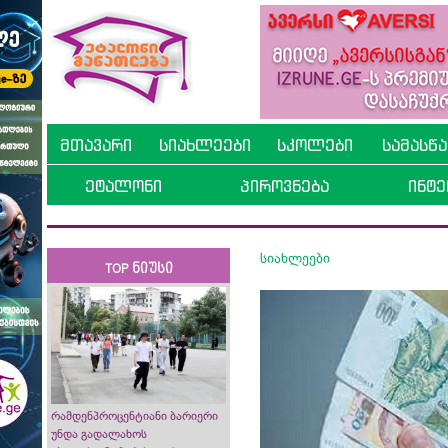
მთავარი
სიახლეები
სკოლები
სამასწ
ეტალონი
პიროვნება
ინტე
სიახლეები
TOP ნიუსი
რამდენპროცენტიანი ბარიერი
უნდა გადალახოს