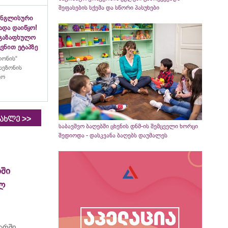
შეფასების სქემა და სწორი პასუხები
ინგლისური
ადა დაიწყო!
აგაზაფხულო
ვნით ეტაპზე
ლონის“
სეზონის
ყო
>>
იახლე
საბავშვო ბაღებში ცხენის დნმ-ის შემცველი ხორცი
შედიოდა - დასკვანა ბაღებს დაუმალეს
ში
ელ
არში