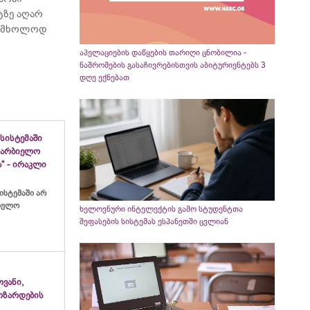
ტზე აღარ
ბს მხოლოდ
აპელაციების დაწყების თარიღი ცნობილია -
ნაშრომების გასაჩივრებისთვის აბიტურიენტებს 3
დღე ექნებათ
სისტემაში
ახარბიელო
“ - ირაკლი
ისტემაში არ
ბიელო
ხელოვნური ინტელექტის გამო სტუდენტთა
შეფასების სისტემას ესპანეთში ცვლიან
ვანი,
ოზარდების