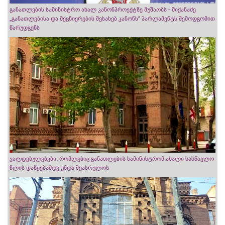
განათლების სამინისტრო ახალ კანონპროექტზე მუშაობს - მიქანაძე
„განათლებისა და მეცნიერების შესახებ კანონს“ პარლამენტს შემოდგომით
წარუდგენს
ვალდებულებები, რომლებიც განათლების სამინისტრომ ახალი სასწავლო
წლის დაწყებამდე უნდა შეასრულოს