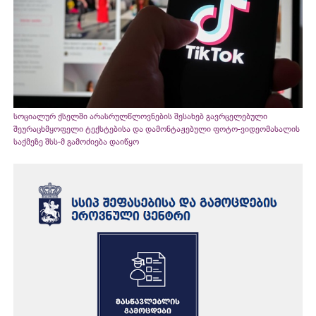
სოციალურ ქსელში არასრულწლოვნების შესახებ გავრცელებული
შეურაცხმყოფელი ტექსტებისა და დამონტაჟებული ფოტო-ვიდეომასალის
საქმეზე შსს-მ გამოძიება დაიწყო