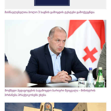
მასწავლებელთა ბოლო 3 საგნის გამოცდის ტესტები გამოქვეყნდა
მოქმედი პედაგოგების საგამოცდო ბარიერი შეიცვალა - მინისტრის
ბრძანება პრაქტიკოსებს ეხება